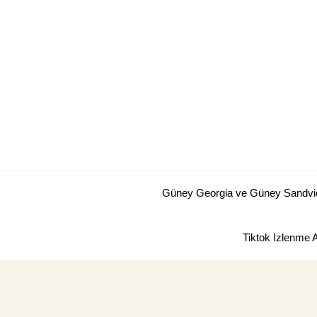
Skip
to
content
Güney Georgia ve Güney Sandviç 
Tiktok Izlenme 