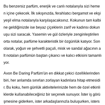
Bu benzersiz parfüm, enerjik ve canlı notalarıyla sizi heme
n içine çekecek. İlk sıkışınızda, ferahlatıcı bergamot ve ekşi
yeşil elma notalarıyla karşılaşacaksınız. Kokunun tam kalbi
ne geldiğinizde ise beyaz çiçeklerin zarif ve kadınsı dokun
uşu sizi saracak. Yasemin ve gül özleriyle zenginleştirilen
orta notalar, parfüme karakteristik bir özgünlük katıyor. Son
olarak, yoğun ve şehvetli paçuli, misk ve sandal ağacının a
lt notaları parfümün baştan çıkarıcı ve kalıcı etkisini tamamlı
yor.
Avon Be Daring Parfüm'ün en dikkat çekici özelliklerinden
biri, her anlamda sınırları zorlayan kadınlara hitap etmesidi
r. Bu koku, hem günlük aktivitelerinizde hem de özel etkinli
klerde kullanabileceğiniz bir seçenek sunuyor. İster iş görü
şmesine giderken, ister arkadaşlarınızla buluşurken, isters