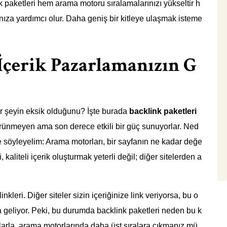
k paketleri hem arama motoru sıralamalarınızı yükseltir h
nıza yardımcı olur. Daha geniş bir kitleye ulaşmak isteme
 İçerik Pazarlamanızın G
bir şeyin eksik olduğunu? İşte burada
backlink paketleri
örünmeyen ama son derece etkili bir güç sunuyorlar. Ned
e söyleyelim: Arama motorları, bir sayfanın ne kadar değe
 kaliteli içerik oluşturmak yeterli değil; diğer sitelerden a
linkleri. Diğer siteler sizin içeriğinize link veriyorsa, bu o
na geliyor. Peki, bu durumda backlink paketleri neden bu k
la, arama motorlarında daha üst sıralara çıkmanız mü