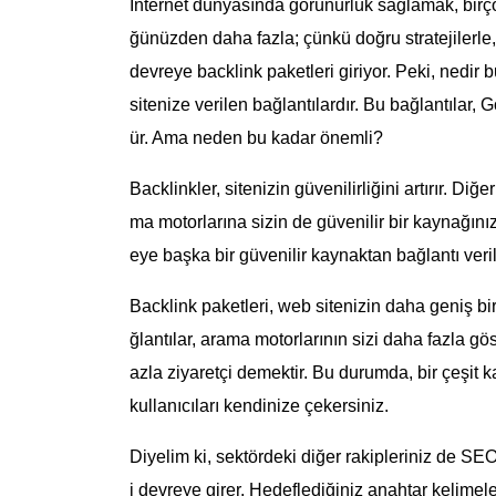
İnternet dünyasında görünürlük sağlamak, birço
ğünüzden daha fazla; çünkü doğru stratejilerle, 
devreye backlink paketleri giriyor. Peki, nedir 
sitenize verilen bağlantılardır. Bu bağlantılar, 
ür. Ama neden bu kadar önemli?
Backlinkler, sitenizin güvenilirliğini artırır. Di
ma motorlarına sizin de güvenilir bir kaynağınız 
eye başka bir güvenilir kaynaktan bağlantı veril
Backlink paketleri, web sitenizin daha geniş bir
ğlantılar, arama motorlarının sizi daha fazla gö
azla ziyaretçi demektir. Bu durumda, bir çeşit k
kullanıcıları kendinize çekersiniz.
Diyelim ki, sektördeki diğer rakipleriniz de SEO
i devreye girer. Hedeflediğiniz anahtar kelimele