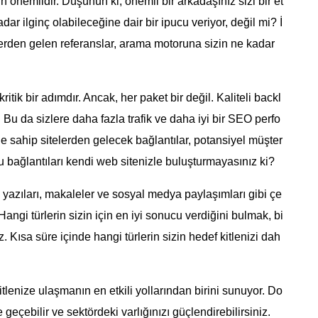
 önemlidir. Düşünün ki, önemli bir arkadaşınız sizi bir et
adar ilginç olabileceğine dair bir ipucu veriyor, değil mi? İ
telerden gelen referanslar, arama motoruna sizin ne kadar
tik bir adımdır. Ancak, her paket bir değil. Kaliteli backl
r. Bu da sizlere daha fazla trafik ve daha iyi bir SEO perfo
 sahip sitelerden gelecek bağlantılar, potansiyel müşter
bu bağlantıları kendi web sitenizle buluşturmayasınız ki?
 yazıları, makaleler ve sosyal medya paylaşımları gibi çe
 Hangi türlerin sizin için en iyi sonucu verdiğini bulmak, bi
 Kısa süre içinde hangi türlerin sizin hedef kitlenizi dah
 kitlenize ulaşmanın en etkili yollarından birini sunuyor. Do
 geçebilir ve sektördeki varlığınızı güçlendirebilirsiniz.