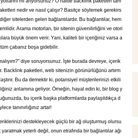
 yollarını mı arıyorsunuz? O halde backlink paketleri tam
paketleri nedir ve nasıl çalışır? Basitçe söylemek gerekirs
diğer sitelerden gelen bağlantılardır. Bu bağlantılar, hem
idir. Arama motorları, bir sitenin güvenilirliğini ve otori
lara büyük önem verir. Yani, kaliteli bir içeriğiniz varsa a
tüm çabanız boşa gidebilir.
alıyım?” diye soruyorsunuz. İşte burada devreye, içerik
yor. Backlink paketleri, web sitenizin görünürlüğünü artırm
ştırır. Bu da demektir ki, potansiyel müşterilerinizi etkili
diğiniz anlamına geliyor. Örneğin, hayal edin ki, bir blog y
duğunuzda, bu içerik başka platformlarda paylaşıldıkça d
ece tanınırlığınız artar!
içeriklerinizi destekleyecek güçlü bir ağ oluşturmuş olursu
erik yaratmak yeterli değil, onun etrafında bir bağlantılar ağı