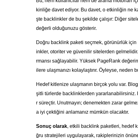
Bu, hem kullanıcılar hem de arama motorları için
kinliğe davet ediyor. Bu davet, o etkinliğin ne k
şte backlinkler de bu şekilde çalışır: Diğer si
değerli olduğunuzu gösterir.
Doğru backlink paketi seçmek, görünürlük için kri
inkler, otoriter ve güvenilir sitelerden gelmelidi
rmansı sağlayabilir. Yüksek PageRank değerine
ilere ulaşmanızı kolaylaştırır. Öyleyse, neden 
Hedef kitlenize ulaşmanın birçok yolu var. Blog
şitli türlerde backlinklerden yararlanabilirsiniz.
r süreçtir. Unutmayın; denemekten zarar gelmez.
a iyi çektiğini anlamanız mümkün olacaktır.
Sonuç olarak
, etkili backlink paketleri, hedef
ğru stratejileri uygulayarak, rakiplerinizin önüne