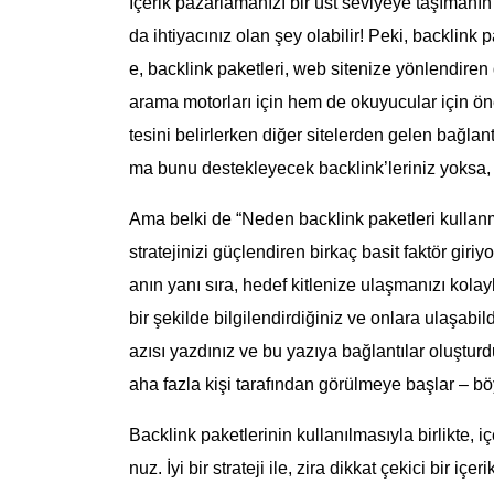
İçerik pazarlamanızı bir üst seviyeye taşımanın
da ihtiyacınız olan şey olabilir! Peki, backlink 
e, backlink paketleri, web sitenize yönlendiren 
arama motorları için hem de okuyucular için öneml
tesini belirlerken diğer sitelerden gelen bağlantı
ma bunu destekleyecek backlink’leriniz yoksa, 
Ama belki de “Neden backlink paketleri kullanm
stratejinizi güçlendiren birkaç basit faktör giri
anın yanı sıra, hedef kitlenize ulaşmanızı kolayla
bir şekilde bilgilendirdiğiniz ve onlara ulaşabil
azısı yazdınız ve bu yazıya bağlantılar oluştur
aha fazla kişi tarafından görülmeye başlar – böyl
Backlink paketlerinin kullanılmasıyla birlikte, 
nuz. İyi bir strateji ile, zira dikkat çekici bir iç