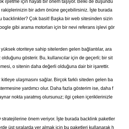
k işletme için hayati bir önem taşıyor. Belki de düşündü
rakiplerinizin bir adım önüne geçebilirsiniz. İşte burada
bu backlinkler? Çok basit! Başka bir web sitesinden sizin
Google gibi arama motorları için bir nevi referans işlevi gör
ğer yüksek otoriteye sahip sitelerden gelen bağlantılar, ara
olduğunu gösterir. Bu, kullanıcılar için de geçerli; bir sit
mesi, o sitenin daha değerli olduğuna dair bir işarettir.
 kitleye ulaşmasını sağlar. Birçok farklı siteden gelen ba
stermesine yardımcı olur. Daha fazla gösterim ise, daha f
aynar nokta yaratmış olursunuz; ilgi çeken içeriklerinizle
 stratejilerine önem veriyor. İşte burada backlink paketler
rde üst sıralarda yer almak için bu paketleri kullanarak h