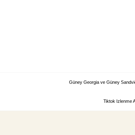
Skip
to
content
Güney Georgia ve Güney Sandviç 
Tiktok Izlenme 