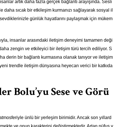
sanlar artık daha fazla gerçek bağlantı arayışında. Sesli
le daha sıcak bir etkileşim kurmanızı sağlayarak sosyal il
n sevdiklerinizle günlük hayatlarını paylaşmak için mükem
sıyla, insanlar arasındaki iletişim deneyimi tamamen deği
aha zengin ve etkileyici bir iletişim türü tercih ediliyor. S
aha derin bir bağlantı kurmasına olanak tanıyor ve iletişim
 yeni trendle iletişim dünyasına heyecan verici bir katkıda
ler Bolu’yu Sese ve Görü
 atmosferiyle ünlü bir yerleşim birimidir. Ancak son yıllard
rmekte ve onun karakterini değiştirmektedir. Artan nüfus v