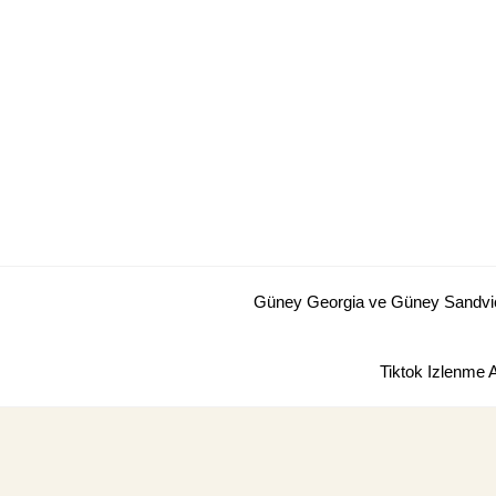
Skip
to
content
Güney Georgia ve Güney Sandviç 
Tiktok Izlenme 