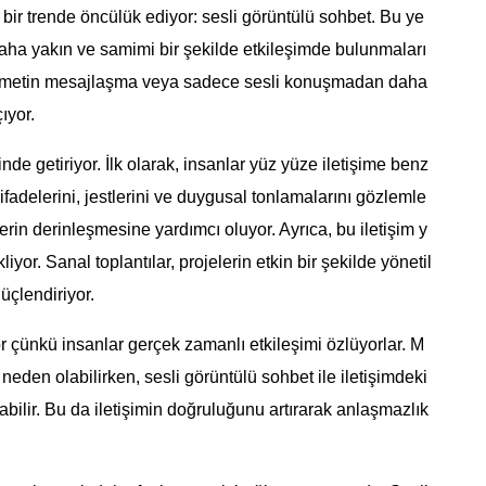
bir trende öncülük ediyor: sesli görüntülü sohbet. Bu ye
le daha yakın ve samimi bir şekilde etkileşimde bulunmaları
sel metin mesajlaşma veya sadece sesli konuşmadan daha
ıyor.
nde getiriyor. İlk olarak, insanlar yüz yüze iletişime benz
 ifadelerini, jestlerini ve duygusal tonlamalarını gözlemle
ilerin derinleşmesine yardımcı oluyor. Ayrıca, bu iletişim y
iyor. Sanal toplantılar, projelerin etkin bir şekilde yönetil
üçlendiriyor.
or çünkü insanlar gerçek zamanlı etkileşimi özlüyorlar. M
den olabilirken, sesli görüntülü sohbet ile iletişimdeki
abilir. Bu da iletişimin doğruluğunu artırarak anlaşmazlık