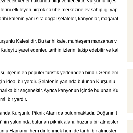
ilecek yerler hakkında bilgi verilecektir. Kurşunlu ilçes
çilerini etkileyen birçok cazibe merkezine ev sahipliği yap
arihi kalenin yanı sıra doğal şelaleler, kanyonlar, mağaral
urşunlu Kalesi’dir. Bu tarihi kale, muhteşem manzarası v
Kaleyi ziyaret edenler, tarihin izlerini takip edebilir ve kal
, ilçenin en popüler turistik yerlerinden biridir. Serinlem
için ideal bir yerdir. Şelalenin yanında bulunan Kurşunlu
 harika bir seçenektir. Ayrıca kanyonun içinde bulunan Ku
i bir yerdir.
asında Kurşunlu Piknik Alanı da bulunmaktadır. Doğanın t
i’nin yakınında bulunan piknik alanı, huzurlu bir atmosfer
şunlu Hamamı, hem dinlenmek hem de tarihi bir atmosfer