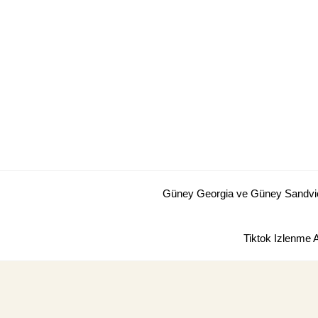
Skip
to
content
Güney Georgia ve Güney Sandviç 
Tiktok Izlenme 