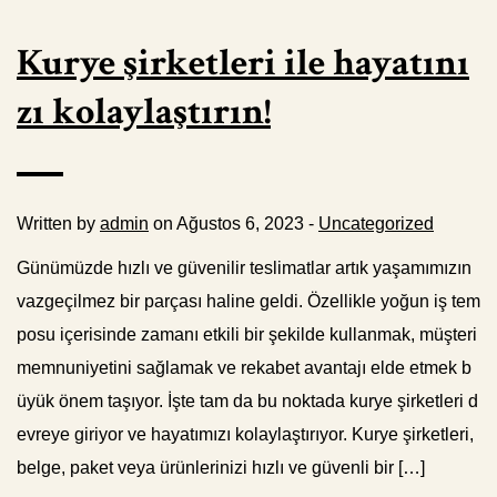
Kurye şirketleri ile hayatını
zı kolaylaştırın!
Written by
admin
on Ağustos 6, 2023 -
Uncategorized
Günümüzde hızlı ve güvenilir teslimatlar artık yaşamımızın
vazgeçilmez bir parçası haline geldi. Özellikle yoğun iş tem
posu içerisinde zamanı etkili bir şekilde kullanmak, müşteri
memnuniyetini sağlamak ve rekabet avantajı elde etmek b
üyük önem taşıyor. İşte tam da bu noktada kurye şirketleri d
evreye giriyor ve hayatımızı kolaylaştırıyor. Kurye şirketleri,
belge, paket veya ürünlerinizi hızlı ve güvenli bir […]