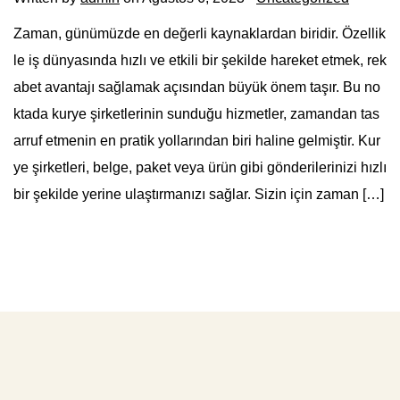
Zaman, günümüzde en değerli kaynaklardan biridir. Özellik
le iş dünyasında hızlı ve etkili bir şekilde hareket etmek, rek
abet avantajı sağlamak açısından büyük önem taşır. Bu no
ktada kurye şirketlerinin sunduğu hizmetler, zamandan tas
arruf etmenin en pratik yollarından biri haline gelmiştir. Kur
ye şirketleri, belge, paket veya ürün gibi gönderilerinizi hızlı
bir şekilde yerine ulaştırmanızı sağlar. Sizin için zaman […]