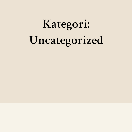
Kategori:
Uncategorized