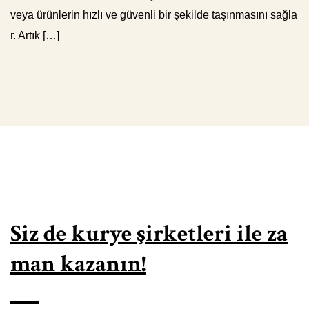
veya ürünlerin hızlı ve güvenli bir şekilde taşınmasını sağla
r. Artık […]
Siz de kurye şirketleri ile za
man kazanın!