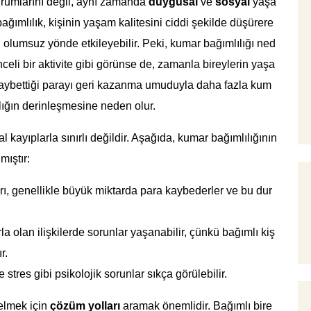
urumlarını değil, aynı zamanda
duygusal
ve
sosyal
yaşa
ağımlılık, kişinin yaşam kalitesini ciddi şekilde düşürere
uğu olumsuz yönde etkileyebilir. Peki, kumar bağımlılığı ned
celi bir aktivite gibi görünse de, zamanla bireylerin yaşa
i kaybettiği parayı geri kazanma umuduyla daha fazla kum
lığın derinleşmesine neden olur.
l kayıplarla sınırlı değildir. Aşağıda, kumar bağımlılığının
mıştır:
ı, genellikle büyük miktarda para kaybederler ve bu dur
la olan ilişkilerde sorunlar yaşanabilir, çünkü bağımlı kiş
r.
stres gibi psikolojik sorunlar sıkça görülebilir.
elmek için
çözüm yolları
aramak önemlidir. Bağımlı bire