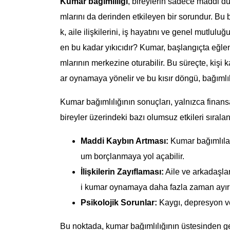
Kumar bağımlılığı
, bireylerin sadece maddi d
mlarını da derinden etkileyen bir sorundur. Bu b
k, aile ilişkilerini, iş hayatını ve genel mutlul
en bu kadar yıkıcıdır? Kumar, başlangıçta eğlen
mlarının merkezine oturabilir. Bu süreçte, kiş
ar oynamaya yönelir ve bu kısır döngü, bağımlı
Kumar bağımlılığının sonuçları, yalnızca finansa
bireyler üzerindeki bazı olumsuz etkileri sıralan
Maddi Kaybın Artması:
Kumar bağımlılar
um borçlanmaya yol açabilir.
İlişkilerin Zayıflaması:
Aile ve arkadaşlar
i kumar oynamaya daha fazla zaman ayırı
Psikolojik Sorunlar:
Kaygı, depresyon ve 
Bu noktada, kumar bağımlılığının üstesinden g