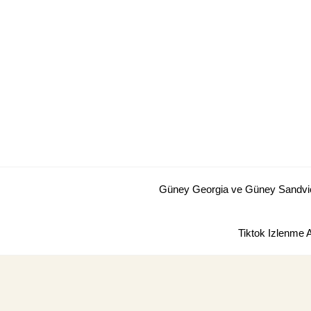
Skip
to
content
Güney Georgia ve Güney Sandviç 
Tiktok Izlenme 