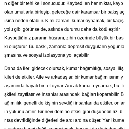
n diğer bir tehlikeli sonucudur. Kaybedilen her miktar, kayb
olan umutlarla birleşip, geleceğe dair karamsar bir bakış aç
ısına neden olabilir. Kimi zaman, kumar oynamak, bir kaçış
yolu gibi görünse de, aslında durumu daha da kötüleştirir.
Kaybettiğiniz paranın hüsranı, zihin üzerinde büyük bir bas
kı oluşturur. Bu baskı, zamanla depresif duyguların yoğunla
şmasına ve sosyal izolasyona yol açabilir.
Daha da ileri gidecek olursak, kumar bağımlılığı, sosyal iliş
kileri de etkiler. Aile ve arkadaşlar, bir kumar bağımlısının y
aşamında hayati bir rol oynar. Ancak kumar oynamak, bu ili
şkileri zayıflatır ve insanlar arasındaki bağları koparabilir. B
ağımlılık, genellikle kişinin sevdiği insanları da etkiler, onlar
ın yükünü artırır. Bir nevi domino etkisi gibi düşünebiliriz; bi
r taş devrildiğinde diğerleri de ardı ardına düşer. Yani kuma
r, sadece bireyi değil, çevresindeki herkesi de derinden etki