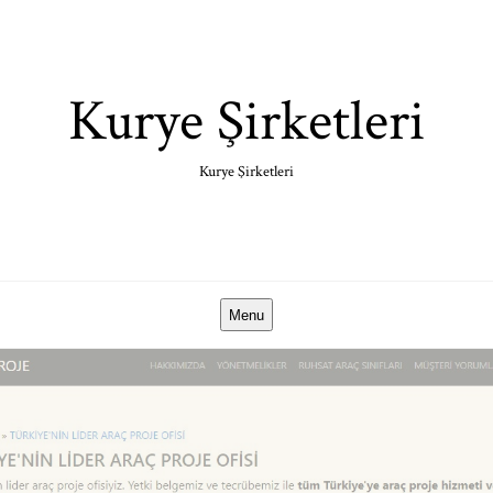
Skip
to
content
Kurye Şirketleri
Kurye Şirketleri
Menu