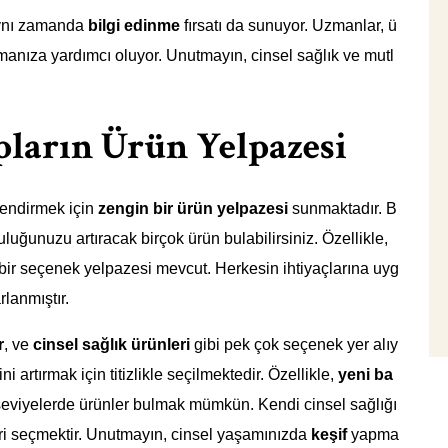
aynı zamanda
bilgi edinme
fırsatı da sunuyor. Uzmanlar, ü
manıza yardımcı oluyor. Unutmayın, cinsel sağlık ve mutl
pların Ürün Yelpazesi
lendirmek için
zengin bir ürün yelpazesi
sunmaktadır. B
luğunuzu artıracak birçok ürün bulabilirsiniz. Özellikle,
ir seçenek yelpazesi mevcut. Herkesin ihtiyaçlarına uyg
rlanmıştır.
r
, ve
cinsel sağlık ürünleri
gibi pek çok seçenek yer alıy
ni artırmak için titizlikle seçilmektedir. Özellikle,
yeni ba
 seviyelerde ürünler bulmak mümkün. Kendi cinsel sağlığı
eri seçmektir. Unutmayın, cinsel yaşamınızda
keşif
yapma