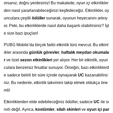
orsanız, doğru yerdesiniz! Bu makalede, oyun içi etkinlikler
den nasıl yararlanabileceğinizi keşfedeceğiz. Etkinlikler, oy
unculara çeşitli
ödüller
sunarak, oyunun heyecanını artırıy
or. Peki, bu etkinliklerde nasıl daha başarılı olabilirsiniz? İşt
e size bazı ipuçları!
PUBG Mobile’da birçok farklı etkinlik türü mevcut. Bu etkinl
ikler arasında
günlük görevler
,
haftalık meydan okumala
r
ve özel
sezon etkinlikleri
yer alıyor. Her bir etkinlik, oyun
culara benzersiz fırsatlar sunuyor. Örneğin, bazı etkinliklerd
e sadece belirli bir süre içinde oynayarak
UC
kazanabilirsi
niz. Bu nedenle, etkinlik takvimini takip etmek oldukça öne
mli!
Etkinliklerden elde edebileceğiniz ödüller, sadece
UC
ile sı
nırlı değil. Ayrıca,
kostümler
,
silah skinleri
ve
oyun içi par