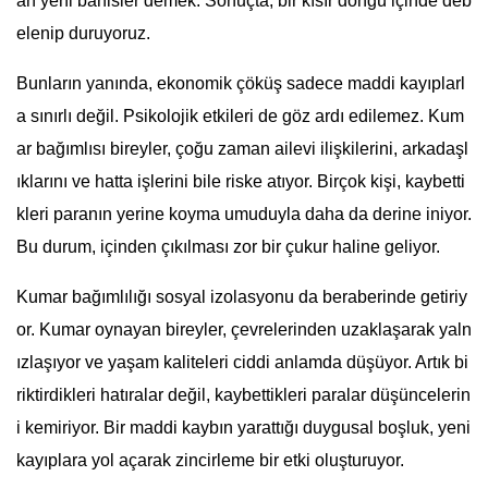
an yeni bahisler demek. Sonuçta, bir kısır döngü içinde deb
elenip duruyoruz.
Bunların yanında, ekonomik çöküş sadece maddi kayıplarl
a sınırlı değil. Psikolojik etkileri de göz ardı edilemez. Kum
ar bağımlısı bireyler, çoğu zaman ailevi ilişkilerini, arkadaşl
ıklarını ve hatta işlerini bile riske atıyor. Birçok kişi, kaybetti
kleri paranın yerine koyma umuduyla daha da derine iniyor.
Bu durum, içinden çıkılması zor bir çukur haline geliyor.
Kumar bağımlılığı sosyal izolasyonu da beraberinde getiriy
or. Kumar oynayan bireyler, çevrelerinden uzaklaşarak yaln
ızlaşıyor ve yaşam kaliteleri ciddi anlamda düşüyor. Artık bi
riktirdikleri hatıralar değil, kaybettikleri paralar düşüncelerin
i kemiriyor. Bir maddi kaybın yarattığı duygusal boşluk, yeni
kayıplara yol açarak zincirleme bir etki oluşturuyor.