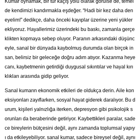
Kumar oynamak, bir tür kaçış yolu olarak görülse de, temel
de kendimizi kandırmakla eşdeğer. “Hadi bir kez daha den
eyelim!” dedikçe, daha önceki kayıplar üzerine yeni yükler
ekliyoruz. Hayallerimiz üzerindeki bu baskı, zamanla gerçe
klikten kopmaya sebep oluyor. Paranın arkasındaki düşünc
eyle, sanal bir dünyada kaybolmuş durumda olan birçok in
san, belirsiz bir geleceğe doğru adım atıyor. Kazanma heye
canı, kaybetmenin getirdiği duygusal sıkıntılar ve hayal kırı
klıkları arasında gidip geliyor.
Sanal kumarın ekonomik etkileri de oldukça derin. Aile kon
eksiyonları zayıflarken, sosyal hayat giderek daralıyor. Bu d
urum, kişileri yalnızlığa iterken, depresyon gibi psikolojik s
orunları da beraberinde getiriyor. Kaybettikleri paralar, sade
ce bireylerin bütçesini değil, aynı zamanda toplumsal yapıy
ı da etkileyebiliyor. sanal kumar, sadece bireysel değil, aynı