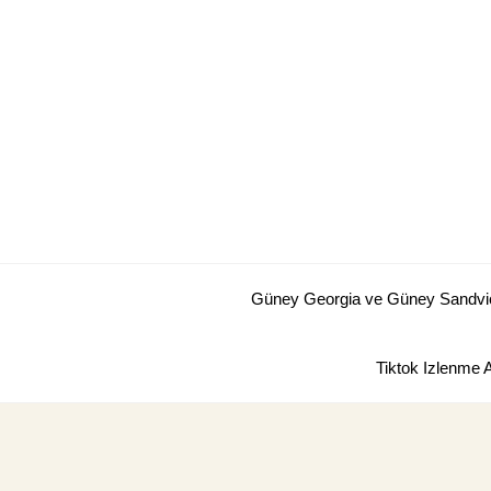
Skip
to
content
Güney Georgia ve Güney Sandviç 
Tiktok Izlenme 