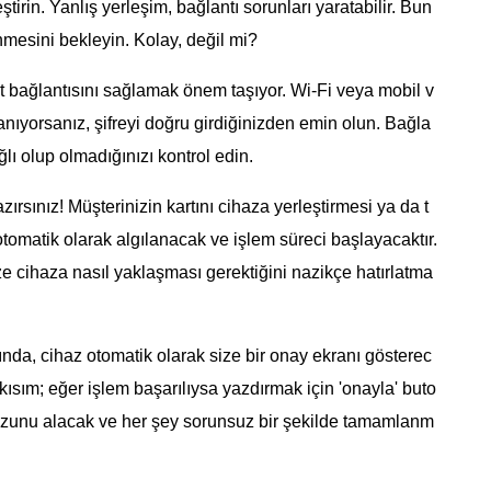
tirin. Yanlış yerleşim, bağlantı sorunları yaratabilir. Bun
nmesini bekleyin. Kolay, değil mi?
et bağlantısını sağlamak önem taşıyor. Wi-Fi veya mobil v
anıyorsanız, şifreyi doğru girdiğinizden emin olun. Bağla
ı olup olmadığınızı kontrol edin.
ırsınız! Müşterinizin kartını cihaza yerleştirmesi ya da t
otomatik olarak algılanacak ve işlem süreci başlayacaktır.
 cihaza nasıl yaklaşması gerektiğini nazikçe hatırlatma
da, cihaz otomatik olarak size bir onay ekranı gösterec
sım; eğer işlem başarılıysa yazdırmak için 'onayla' buto
zunu alacak ve her şey sorunsuz bir şekilde tamamlanm