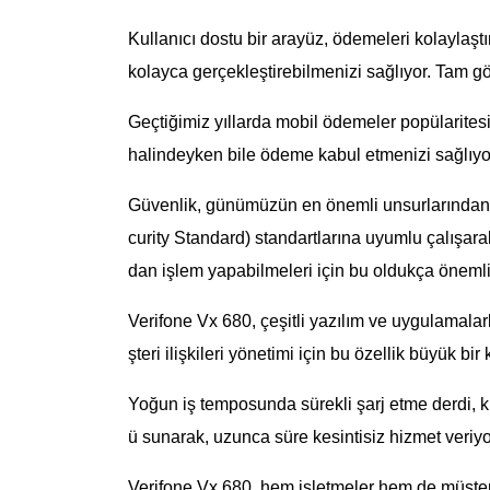
Kullanıcı dostu bir arayüz, ödemeleri kolaylaştı
kolayca gerçekleştirebilmenizi sağlıyor. Tam g
Geçtiğimiz yıllarda mobil ödemeler popülaritesin
halindeyken bile ödeme kabul etmenizi sağlıyo
Güvenlik, günümüzün en önemli unsurlarından 
curity Standard) standartlarına uyumlu çalışarak
dan işlem yapabilmeleri için bu oldukça önemli
Verifone Vx 680, çeşitli yazılım ve uygulamalarla
şteri ilişkileri yönetimi için bu özellik büyük bir 
Yoğun iş temposunda sürekli şarj etme derdi, kim
ü sunarak, uzunca süre kesintisiz hizmet veriyo
Verifone Vx 680, hem işletmeler hem de müşteri