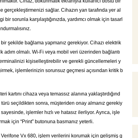
anımaktır. Cihaz, dokunmatik ekranıyla kullanıcı dostu bir
lde gerçekleştirmenizi sağlar. Cihazın yan tarafında yer al
i bir sorunla karşılaştığınızda, yardımcı olmak için tasarl
ndurmalısınız.
bir şekilde bağlama yapmanız gerekiyor. Cihazı elektrik
lk adım olmalı. Wi-Fi veya mobil veri üzerinden bağlantı
minalinizi kişiselleştirebilir ve gerekli güncellemeleri y
i girmek, işlemlerinizin sorunsuz geçmesi açısından kritik b
ri kartını cihaza veya temassız alanına yaklaştırdığınd
m türü seçildikten sonra, müşteriden onay almanız gerekiy
ayesinde, işlemler hızlı ve hatasız ilerliyor. Ayrıca, işle
rmak için “Print” butonuna basmanız yeterli.
Verifone Vx 680, işlem verilerini korumak için gelişmiş g