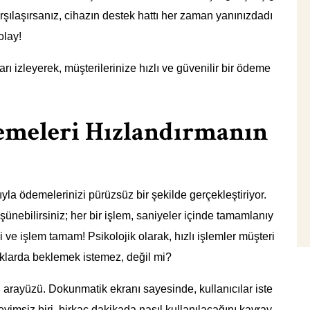
karşılaşırsanız, cihazın destek hattı her zaman yanınızdadı
olay!
rı izleyerek, müşterilerinize hızlı ve güvenilir bir ödeme
demeleri Hızlandırmanın
ıyla ödemelerinizi pürüzsüz bir şekilde gerçekleştiriyor.
şünebilirsiniz; her bir işlem, saniyeler içinde tamamlanıy
i ve işlem tamam! Psikolojik olarak, hızlı işlemler müşteri
uklarda beklemek istemez, değil mi?
stu arayüzü. Dokunmatik ekranı sayesinde, kullanıcılar iste
neyimsiz biri, birkaç dakikada nasıl kullanılacağını kavray