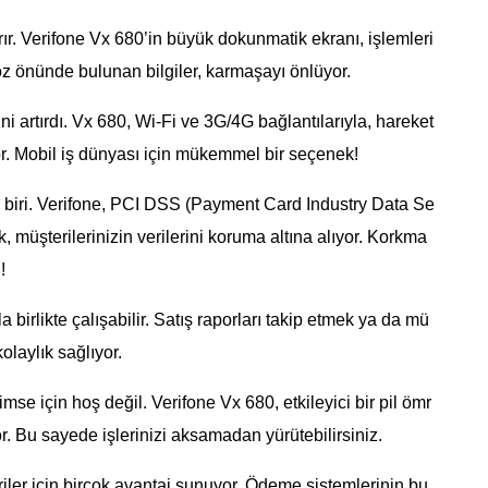
rır. Verifone Vx 680’in büyük dokunmatik ekranı, işlemleri
öz önünde bulunan bilgiler, karmaşayı önlüyor.
i artırdı. Vx 680, Wi-Fi ve 3G/4G bağlantılarıyla, hareket
r. Mobil iş dünyası için mükemmel bir seçenek!
biri. Verifone, PCI DSS (Payment Card Industry Data Se
, müşterilerinizin verilerini koruma altına alıyor. Korkma
!
 birlikte çalışabilir. Satış raporları takip etmek ya da mü
kolaylık sağlıyor.
se için hoş değil. Verifone Vx 680, etkileyici bir pil ömr
r. Bu sayede işlerinizi aksamadan yürütebilirsiniz.
ler için birçok avantaj sunuyor. Ödeme sistemlerinin bu