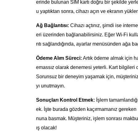
erinde bulunan SIM kartı doğru bir şekilde yerleş
u yaptıktan sonra, cihazı açın ve ekranın yükle
Ağ Bağlantısı:
Cihazı açtınız, şimdi ise intern
eri üzerinden bağlanabilirsiniz. Eğer Wi-Fi kull
ntı sağlandığında, ayarlar menüsünden ağa bağl
Ödeme Alım Süreci:
Artık ödeme almak için haz
emassız olarak denemesi yeterli. Kart bilgileri 
Sorunsuz bir deneyim yaşamak için, müşterinize
yı unutmayın.
Sonuçları Kontrol Etmek:
İşlem tamamlandığın
ek. İşte burada gözden kaçırmamanız gereken kı
nuna basmak. Müşteriniz, işlem sonrası makbu
ış olacak!