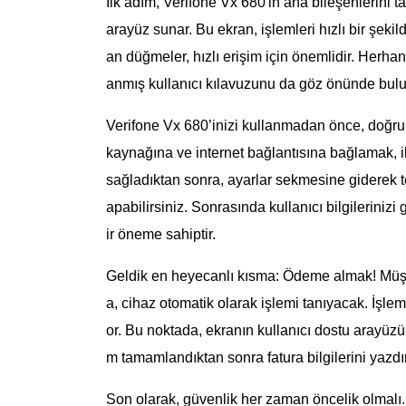
İlk adım, Verifone Vx 680'in ana bileşenlerini t
arayüz sunar. Bu ekran, işlemleri hızlı bir şeki
an düğmeler, hızlı erişim için önemlidir. Herhang
anmış kullanıcı kılavuzunu da göz önünde bulu
Verifone Vx 680’inizi kullanmadan önce, doğru 
kaynağına ve internet bağlantısına bağlamak, i
sağladıktan sonra, ayarlar sekmesine giderek ter
apabilirsiniz. Sonrasında kullanıcı bilgileriniz
ir öneme sahiptir.
Geldik en heyecanlı kısma: Ödeme almak! Müşte
a, cihaz otomatik olarak işlemi tanıyacak. İşle
or. Bu noktada, ekranın kullanıcı dostu arayüzü s
m tamamlandıktan sonra fatura bilgilerini yazdı
Son olarak, güvenlik her zaman öncelik olmalı. 