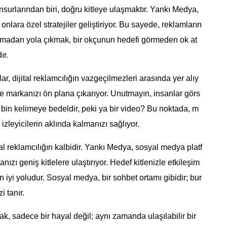
nsurlarından biri, doğru kitleye ulaşmaktır. Yankı Medya,
 onlara özel stratejiler geliştiriyor. Bu sayede, reklamların
 tanımadan yola çıkmak, bir okçunun hedefi görmeden ok at
ır.
lar, dijital reklamcılığın vazgeçilmezleri arasında yer alıy
rle markanızı ön plana çıkarıyor. Unutmayın, insanlar görs
sim bin kelimeye bedeldir, peki ya bir video? Bu noktada, m
izleyicilerin aklında kalmanızı sağlıyor.
al reklamcılığın kalbidir. Yankı Medya, sosyal medya platf
ızı geniş kitlelere ulaştırıyor. Hedef kitlenizle etkileşim
iyi yoludur. Sosyal medya, bir sohbet ortamı gibidir; bur
i tanır.
mak, sadece bir hayal değil; aynı zamanda ulaşılabilir bir