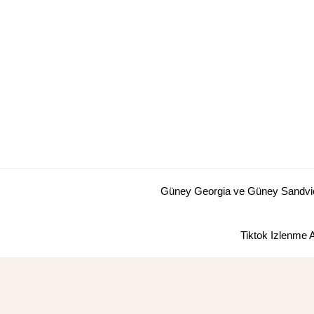
Skip
to
content
Güney Georgia ve Güney Sandviç 
Tiktok Izlenme 