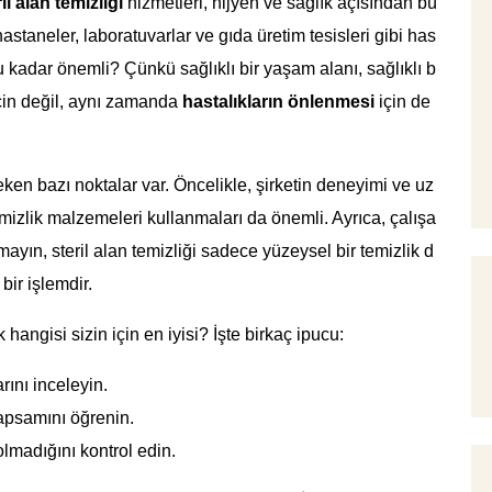
il alan temizliği
hizmetleri, hijyen ve sağlık açısından bü
astaneler, laboratuvarlar ve gıda üretim tesisleri gibi has
bu kadar önemli? Çünkü sağlıklı bir yaşam alanı, sağlıklı b
çin değil, aynı zamanda
hastalıkların önlenmesi
için de
eken bazı noktalar var. Öncelikle, şirketin deneyimi ve uz
mizlik malzemeleri kullanmaları da önemli. Ayrıca, çalışa
utmayın, steril alan temizliği sadece yüzeysel bir temizlik d
bir işlemdir.
 hangisi sizin için en iyisi? İşte birkaç ipucu:
ını inceleyin.
apsamını öğrenin.
olmadığını kontrol edin.