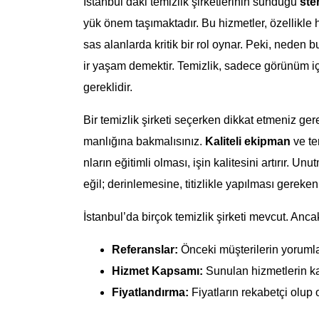
İstanbul’daki temizlik şirketlerinin sunduğu
ster
yük önem taşımaktadır. Bu hizmetler, özellikle h
sas alanlarda kritik bir rol oynar. Peki, neden 
ir yaşam demektir. Temizlik, sadece görünüm i
gereklidir.
Bir temizlik şirketi seçerken dikkat etmeniz ger
manlığına bakmalısınız.
Kaliteli ekipman
ve te
nların eğitimli olması, işin kalitesini artırır. Un
eğil; derinlemesine, titizlikle yapılması gereken 
İstanbul’da birçok temizlik şirketi mevcut. Ancak
Referanslar:
Önceki müşterilerin yorumlar
Hizmet Kapsamı:
Sunulan hizmetlerin k
Fiyatlandırma:
Fiyatların rekabetçi olup 