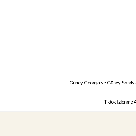
Skip
to
content
Güney Georgia ve Güney Sandviç 
Tiktok Izlenme 