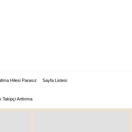
tma Hilesi Parasız
Sayfa Listesi
 Takipçi Arttırma