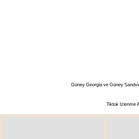
Skip
to
content
Güney Georgia ve Güney Sandviç 
Tiktok Izlenme 