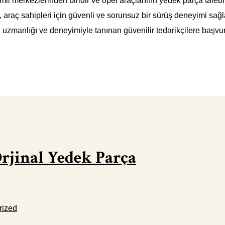
mli merkezlerinden biridir ve opel araçlarının yedek parça taleb
ak, araç sahipleri için güvenli ve sorunsuz bir sürüş deneyimi s
ki uzmanlığı ve deneyimiyle tanınan güvenilir tedarikçilere başvur
Orjinal Yedek Parça
rized