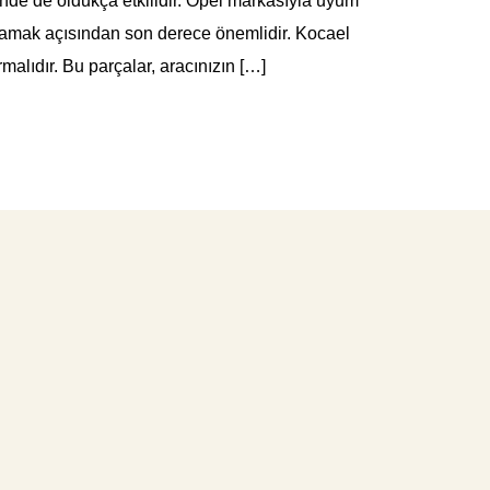
inde de oldukça etkilidir. Opel markasıyla uyum
ağlamak açısından son derece önemlidir. Kocael
malıdır. Bu parçalar, aracınızın […]