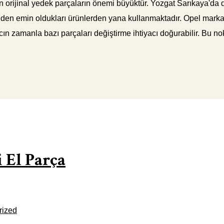
 orijinal yedek parçaların önemi büyüktür. Yozgat Sarıkaya'da da
iğinden emin oldukları ürünlerden yana kullanmaktadır. Opel mark
cın zamanla bazı parçaları değiştirme ihtiyacı doğurabilir. Bu no
 El Parça
rized