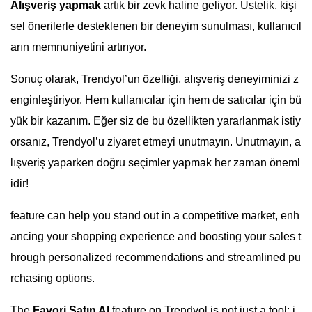
Alışveriş yapmak
artık bir zevk haline geliyor. Üstelik, kişi
sel önerilerle desteklenen bir deneyim sunulması, kullanıcıl
arın memnuniyetini artırıyor.
Sonuç olarak, Trendyol’un özelliği, alışveriş deneyiminizi z
enginleştiriyor. Hem kullanıcılar için hem de satıcılar için bü
yük bir kazanım. Eğer siz de bu özellikten yararlanmak istiy
orsanız, Trendyol’u ziyaret etmeyi unutmayın. Unutmayın, a
lışveriş yaparken doğru seçimler yapmak her zaman öneml
idir!
feature can help you stand out in a competitive market, enh
ancing your shopping experience and boosting your sales t
hrough personalized recommendations and streamlined pu
rchasing options.
The
Favori Satın Al
feature on Trendyol is not just a tool; i