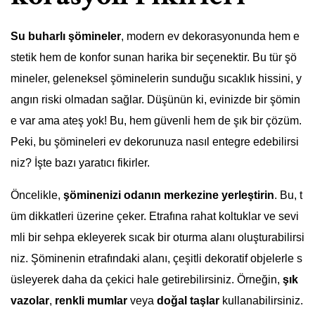
Su buharlı şömineler
, modern ev dekorasyonunda hem e
stetik hem de konfor sunan harika bir seçenektir. Bu tür şö
mineler, geleneksel şöminelerin sunduğu sıcaklık hissini, y
angın riski olmadan sağlar. Düşünün ki, evinizde bir şömin
e var ama ateş yok! Bu, hem güvenli hem de şık bir çözüm.
Peki, bu şömineleri ev dekorunuza nasıl entegre edebilirsi
niz? İşte bazı yaratıcı fikirler.
Öncelikle,
şöminenizi odanın merkezine yerleştirin
. Bu, t
üm dikkatleri üzerine çeker. Etrafına rahat koltuklar ve sevi
mli bir sehpa ekleyerek sıcak bir oturma alanı oluşturabilirsi
niz. Şöminenin etrafındaki alanı, çeşitli dekoratif objelerle s
üsleyerek daha da çekici hale getirebilirsiniz. Örneğin,
şık
vazolar
,
renkli mumlar
veya
doğal taşlar
kullanabilirsiniz.